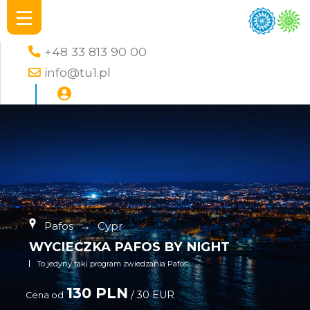
+48 33 813 90 00
info@tu1.pl
Pafos
→
Cypr
WYCIECZKA PAFOS BY NIGHT
To jedyny taki program zwiedzania Pafos
130 PLN
/ 30 EUR
Cena od