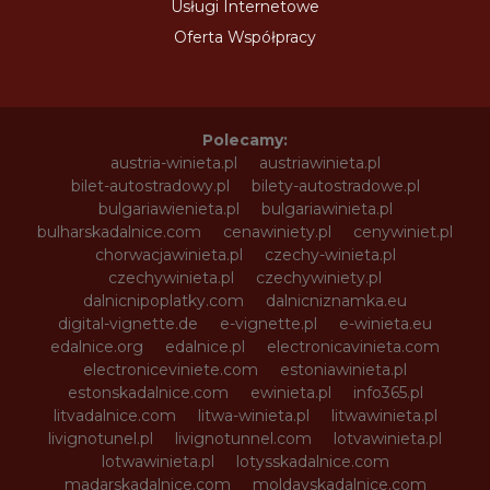
Usługi Internetowe
Oferta Współpracy
Polecamy:
austria-winieta.pl
austriawinieta.pl
bilet-autostradowy.pl
bilety-autostradowe.pl
bulgariawienieta.pl
bulgariawinieta.pl
bulharskadalnice.com
cenawiniety.pl
cenywiniet.pl
chorwacjawinieta.pl
czechy-winieta.pl
czechywinieta.pl
czechywiniety.pl
dalnicnipoplatky.com
dalnicniznamka.eu
digital-vignette.de
e-vignette.pl
e-winieta.eu
edalnice.org
edalnice.pl
electronicavinieta.com
electroniceviniete.com
estoniawinieta.pl
estonskadalnice.com
ewinieta.pl
info365.pl
litvadalnice.com
litwa-winieta.pl
litwawinieta.pl
livignotunel.pl
livignotunnel.com
lotvawinieta.pl
lotwawinieta.pl
lotysskadalnice.com
madarskadalnice.com
moldavskadalnice.com