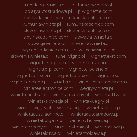
moldawiawinieta.pl
najtanszewiniety.pl
oplatyautostradowe.pl
pl-vignette.com
polskadalnice.com
rakouskadalnice.com
rumuniawinieta.pl
rumunskadalnice.com
sloveniawinieta.pl
slovenskadalnice.com
slovinskadalnice.com
slowacja-winieta.pl
slowacjawinieta.pl
sloweniawinieta.pl
svycarskadalnice.com
szwajcariawinieta.pl
słoweniawinieta.pl
tunellivigno.pl
vignette-at.com
vignette-bg.com
vignette-cz.com
vignette-pl.com
vignette-poland.pl
vignette-ro.com
vignette-si.com
vignette.pl
vignettepoland.pl
vinetki.pl
vinietaelectronica.com
vinieteelectronice.com
wegrywinieta.pl
winieta-austria.pl
winieta-czechy.pl
winieta-litwa.pl
winieta-słowacja.pl
winieta-wegry.pl
winieta-węgry.pl
winieta.org
winietaaustria.pl
winietaaustriaonline.pl
winietaautostradowa.pl
winietabulgaria.pl
winietachorwacja.pl
winietaczechy.pl
winietaestonia.pl
winietalitwa.pl
winietalotwa.pl
winietamoldawia.pl