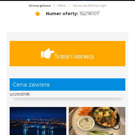
Strona główna
/
Oferta
/
Wycieczka Pafos by night
Numer oferty:
152/18107
Terminy / rezerwacja
Cena zawiera
uczestnik