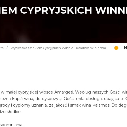
EM CYPRYJSKICH WINN
N
rta
/
Wycieczka Szlakiem Cypryjskich Winnic - Kalamos Winiarnia
 w małej cypryjskiej wiosce Amargeti. Według naszych Gości win
żna kupić wina, do dyspozycji Gości miła obsługa, dbająca o Kl
nagrody i dyplomy uznania, za jakość i smak wina Kalamos. Do deg
dzo słodkie.
spomniania.