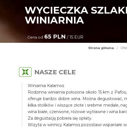
WYCIECZKA SZLAKI
WINIARNIA
65 PLN
/ 15 EUR
Cena od
Strona główna
/
Ofe
NASZE CELE
Winiarnia Kalamos
Rodzinna winiarnia położona około 15 km z Pafos,
oferuje bardzo dobre wina. Można degustować, mo
kilka stolików i wiszące złote i srebrne medale, 
wina białe, czerwone, różowe wytrawne i wina bar
Za degustację pobiera się opłaty.
Wizyta w winnicy Kalamos pozostawi wspaniałe w