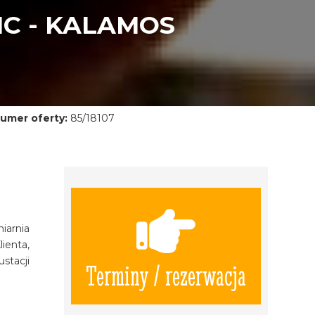
IC - KALAMOS
umer oferty:
85/18107
iarnia
ienta,
ustacji
Terminy / rezerwacja