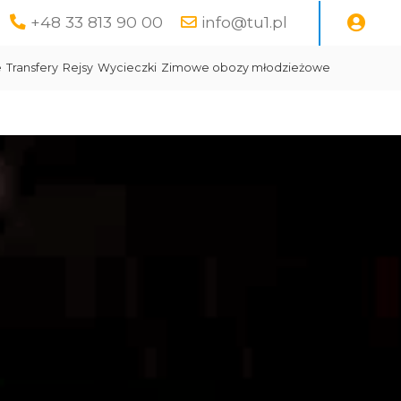
+48 33 813 90 00
info@tu1.pl
e
Transfery
Rejsy
Wycieczki
Zimowe obozy młodzieżowe