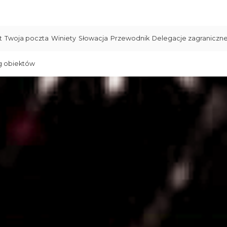
t
Twoja poczta
Winiety
Słowacja
Przewodnik
Delegacje zagraniczn
g obiektów