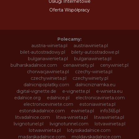
Usługi Internetowe
Oferta Współpracy
Polecamy:
austria-winieta.pl
austriawinieta.pl
bilet-autostradowy.pl
bilety-autostradowe.pl
bulgariawienieta.pl
bulgariawinieta.pl
bulharskadalnice.com
cenawiniety.pl
cenywiniet.pl
chorwacjawinieta.pl
czechy-winieta.pl
czechywinieta.pl
czechywiniety.pl
dalnicnipoplatky.com
dalnicniznamka.eu
digital-vignette.de
e-vignette.pl
e-winieta.eu
edalnice.org
edalnice.pl
electronicavinieta.com
electroniceviniete.com
estoniawinieta.pl
estonskadalnice.com
ewinieta.pl
info365.pl
litvadalnice.com
litwa-winieta.pl
litwawinieta.pl
livignotunel.pl
livignotunnel.com
lotvawinieta.pl
lotwawinieta.pl
lotysskadalnice.com
madarskadalnice.com
moldavskadalnice.com