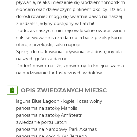
pływanie, relaks i cieszenie się śródziemnomorskim
słońcem oraz dziewiczym pięknem okolicy. Dzieci i
dorośli również mogą się świetnie bawić na naszej
zjeżdżalni! jedyny dostępny w Latchi!
Podczas naszych mini rejsów lokalne owoce, wino i
soki serwowane są za darmo, a bar z przekąskami
oferuje przekąski, soki i napoje.
Sprzęt do nurkowania i pływania jest dostępny dla
naszych gości za darmo!
Podróż powrotna. Rejs powrotny to kolejna szansa
na podziwianie fantastycznych widoków.
OPIS ZWIEDZANYCH MIEJSC
laguna Blue Lagoon - kąpiel i czas wolny
panorama na zatokę Manolis
panorama na zatokę Amfiteatr
zwiedzanie portu Latchi
panorama na Narodowy Park Akamas
panorama na Kościół św. Jerzego