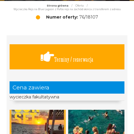
Strona główna
/
Oferta
/
Wycieczka Rejs na Blue Lagoon z Pafos rejs na zachód słońca z transferem z adresu
Numer oferty:
76/18107
Terminy / rezerwacja
Cena zawiera
wycieczka fakultatywna