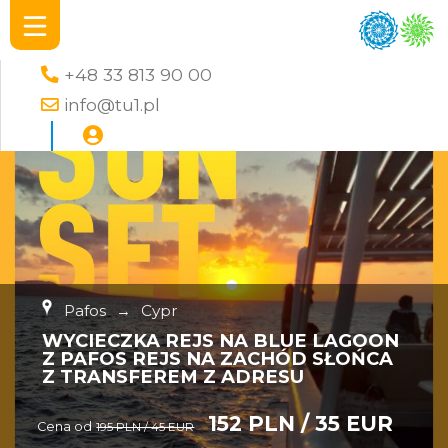
+48 33 813 90 00
info@tu1.pl
Pafos
→
Cypr
WYCIECZKA REJS NA BLUE LAGOON
Z PAFOS REJS NA ZACHÓD SŁOŃCA
Z TRANSFEREM Z ADRESU
152 PLN / 35 EUR
Cena od
195 PLN / 45 EUR