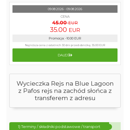
09.08.2026 - 09.08.2026
CENA
45.00
EUR
35.00
EUR
Promocja
:
-10.00
EUR
Najniższa cena z ostatnich 30 dni przed obniżką:
35.00 EUR
DALEJ
Wycieczka Rejs na Blue Lagoon
z Pafos rejs na zachód słońca z
transferem z adresu
1) Terminy / składniki podstawowe / transport