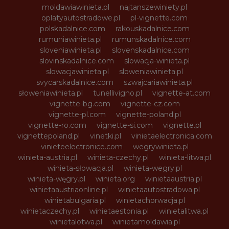
moldawiawinieta.pl
najtanszewiniety.pl
oplatyautostradowe.pl
pl-vignette.com
polskadalnice.com
rakouskadalnice.com
rumuniawinieta.pl
rumunskadalnice.com
sloveniawinieta.pl
slovenskadalnice.com
slovinskadalnice.com
slowacja-winieta.pl
slowacjawinieta.pl
sloweniawinieta.pl
svycarskadalnice.com
szwajcariawinieta.pl
słoweniawinieta.pl
tunellivigno.pl
vignette-at.com
vignette-bg.com
vignette-cz.com
vignette-pl.com
vignette-poland.pl
vignette-ro.com
vignette-si.com
vignette.pl
vignettepoland.pl
vinetki.pl
vinietaelectronica.com
vinieteelectronice.com
wegrywinieta.pl
winieta-austria.pl
winieta-czechy.pl
winieta-litwa.pl
winieta-słowacja.pl
winieta-wegry.pl
winieta-węgry.pl
winieta.org
winietaaustria.pl
winietaaustriaonline.pl
winietaautostradowa.pl
winietabulgaria.pl
winietachorwacja.pl
winietaczechy.pl
winietaestonia.pl
winietalitwa.pl
winietalotwa.pl
winietamoldawia.pl