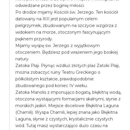
odwiedzane przez boginię miłości.
Po drodze mijamy Kościół św. Jerzego. Ten kościół
datowany na XIII jest popularnym celem
pielgrzymek, zbudowanym na szczycie wzgórza z
widokiem na morze, otoczonym fascynującym
pięknem przyrody.
Mijamy wyspę św. Jerzego z wyjątkowym
otoczeniem. Będziesz pod wrażeniem jego boskiej
natury.
Zatoka Plaji. Płynąc wzdłuż złotych plaż Zatoki Plaji,
można zobaczyć ruiny Teatru Greckiego o
półkolistym kształcie, prawdopodobnie
zbudowanego pod koniec IV wieku.
Zatoka Manolis z imponująco bogatą, błękitną wodą,
otoczona wystającymi formacjami skalnymi, słynie z
morskich jaskiń. Miejsce docelowe Błękitna Laguna
(Chamili). Wyspa Chamili, lepiej znana jako Błękitna
Laguna, słynie z czystych, krystalicznie czystych
wód. Tutaj masz wystarczająco dużo czasu na