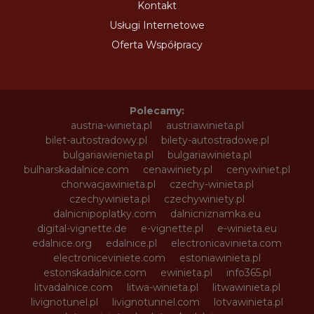
Kontakt
Usługi Internetowe
Oferta Współpracy
Polecamy:
austria-winieta.pl
austriawinieta.pl
bilet-autostradowy.pl
bilety-autostradowe.pl
bulgariawienieta.pl
bulgariawinieta.pl
bulharskadalnice.com
cenawiniety.pl
cenywiniet.pl
chorwacjawinieta.pl
czechy-winieta.pl
czechywinieta.pl
czechywiniety.pl
dalnicnipoplatky.com
dalnicniznamka.eu
digital-vignette.de
e-vignette.pl
e-winieta.eu
edalnice.org
edalnice.pl
electronicavinieta.com
electroniceviniete.com
estoniawinieta.pl
estonskadalnice.com
ewinieta.pl
info365.pl
litvadalnice.com
litwa-winieta.pl
litwawinieta.pl
livignotunel.pl
livignotunnel.com
lotvawinieta.pl