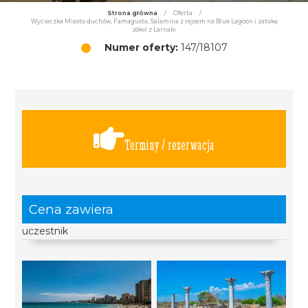
Strona główna
/
Oferta
/
Wycieczka Miasto duchów, Famagusta, Salamina z rejsem na Blue Lagoon i zatokę
żółwi z Larnaki
Numer oferty:
147/18107
Terminy / rezerwacja
Cena zawiera
uczestnik