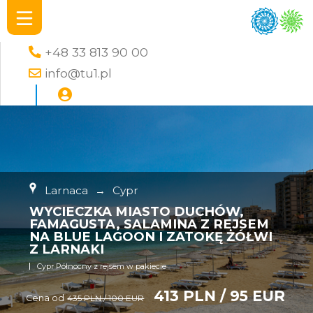
+48 33 813 90 00
info@tu1.pl
Larnaca
→
Cypr
WYCIECZKA MIASTO DUCHÓW,
FAMAGUSTA, SALAMINA Z REJSEM
NA BLUE LAGOON I ZATOKĘ ŻÓŁWI
Z LARNAKI
Cypr Północny z rejsem w pakiecie
413 PLN / 95 EUR
Cena od
435 PLN / 100 EUR