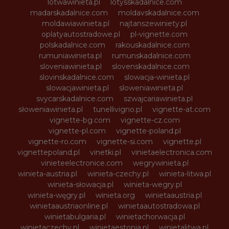
lotwawinieta.pl
lotysskadalnice.com
madarskadalnice.com
moldavskadalnice.com
moldawiawinieta.pl
najtanszewiniety.pl
oplatyautostradowe.pl
pl-vignette.com
polskadalnice.com
rakouskadalnice.com
rumuniawinieta.pl
rumunskadalnice.com
sloveniawinieta.pl
slovenskadalnice.com
slovinskadalnice.com
slowacja-winieta.pl
slowacjawinieta.pl
sloweniawinieta.pl
svycarskadalnice.com
szwajcariawinieta.pl
słoweniawinieta.pl
tunellivigno.pl
vignette-at.com
vignette-bg.com
vignette-cz.com
vignette-pl.com
vignette-poland.pl
vignette-ro.com
vignette-si.com
vignette.pl
vignettepoland.pl
vinetki.pl
vinietaelectronica.com
vinieteelectronice.com
wegrywinieta.pl
winieta-austria.pl
winieta-czechy.pl
winieta-litwa.pl
winieta-słowacja.pl
winieta-wegry.pl
winieta-węgry.pl
winieta.org
winietaaustria.pl
winietaaustriaonline.pl
winietaautostradowa.pl
winietabulgaria.pl
winietachorwacja.pl
winietaczechy.pl
winietaestonia.pl
winietalitwa.pl