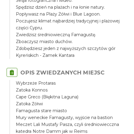
Sesja fotograficzna i wideo.
Spędzisz dzień na plażach i na łonie natury.
Popływasz na Plaży Żółwi i Blue Lagoon.
Poczujesz klimat najbardziej tradycyjnej i plażowej
części Cypru.
Zwiedzisz średniowieczną Famagustę.
Zboaczysz miasto duchów.
Zdobędziesz jeden z najwyższych szczytów gór
Kyreńskich - Zamek Kantara
OPIS ZWIEDZANYCH MIEJSC
Wybrzeże Protaras
Zatoka Konnos
Cape Greco (Błękitna Laguna)
Zatoka Żółwi
Famagusta stare miasto
Mury weneckie Famagusty, wyjście na bastion
Meczet Lali Mustafy Pasza, czyli średniowiecczna
katedra Notre Damm jak w Reims