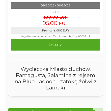
06.08.2026 - 06.08.2026
CENA
100.00
EUR
95.00
EUR
Promocja
:
-5.00
EUR
Najniższa cena z ostatnich 30 dni przed obniżką:
80.00 EUR
DALEJ
Wycieczka Miasto duchów,
Famagusta, Salamina z rejsem
na Blue Lagoon i zatokę żółwi z
Larnaki