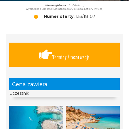
Strona główna
/
Oferta
/
Wycieczka z Limassol Marathon do Ayia Napa, Lefkary i więcej
Numer oferty:
133/18107
Terminy / rezerwacja
Cena zawiera
Uczestnik