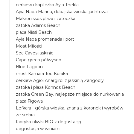
cerkiew i kapliczka Ayia Thekla
Ayia Napa Marina, dubajska wioska jachtowa
Makronissos plaża i zatoczka
zatoka Adams Beach
plaża Nissi Beach
Ayia Napa promenada i port
Most Miłości
Sea Caves jaskinie
Cape greco półwysep
Blue Lagoon
most Kamara Tou Koraka
cerkiew Agioi Anargiroi z jaskinią Zangooly
zatoka i plaża Konnos Beach
zatoka Green Bay, najlepsze miejsce do nurkowania
plaża Figowa
Lefkara - górska wioska, znana z koronek i wyrobów
ze srebra
fabryka oliwki BIO z degustacją
degustacja w winiarni