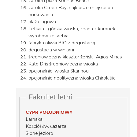
zatoka i plaża Konnos Beach
zatoka Green Bay, najlepsze miejsce do
nurkowania
plaża Figowa
Lefkara - górska wioska, znana z koronek i
wyrobów ze srebra
fabryka oliwki BIO z degustacją
degustacja w winiarni
średniowieczny klasztor żeński Agios Minas
Kato Dris średniowieczna wioska
opcjonalnie: wioska Skarinou
opcjonalnie neolityczna wioska Chirokitiia
Fakultet letni
CYPR POŁUDNIOWY
Larnaka
Kościół św. Łazarza
Słone jezioro