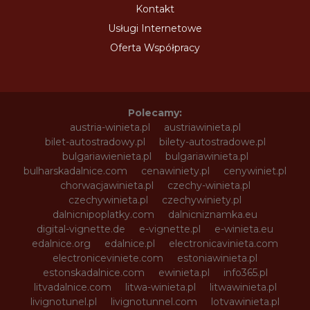
Kontakt
Usługi Internetowe
Oferta Współpracy
Polecamy:
austria-winieta.pl
austriawinieta.pl
bilet-autostradowy.pl
bilety-autostradowe.pl
bulgariawienieta.pl
bulgariawinieta.pl
bulharskadalnice.com
cenawiniety.pl
cenywiniet.pl
chorwacjawinieta.pl
czechy-winieta.pl
czechywinieta.pl
czechywiniety.pl
dalnicnipoplatky.com
dalnicniznamka.eu
digital-vignette.de
e-vignette.pl
e-winieta.eu
edalnice.org
edalnice.pl
electronicavinieta.com
electroniceviniete.com
estoniawinieta.pl
estonskadalnice.com
ewinieta.pl
info365.pl
litvadalnice.com
litwa-winieta.pl
litwawinieta.pl
livignotunel.pl
livignotunnel.com
lotvawinieta.pl