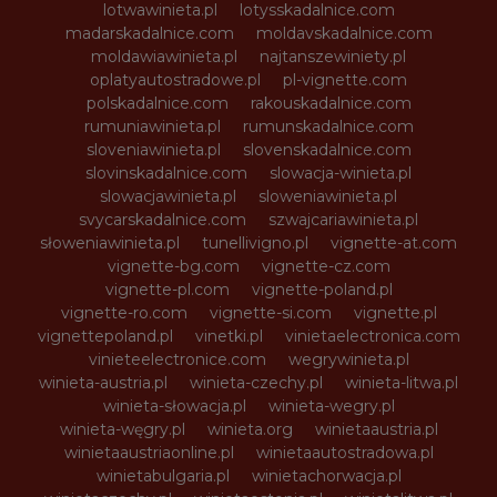
lotwawinieta.pl
lotysskadalnice.com
madarskadalnice.com
moldavskadalnice.com
moldawiawinieta.pl
najtanszewiniety.pl
oplatyautostradowe.pl
pl-vignette.com
polskadalnice.com
rakouskadalnice.com
rumuniawinieta.pl
rumunskadalnice.com
sloveniawinieta.pl
slovenskadalnice.com
slovinskadalnice.com
slowacja-winieta.pl
slowacjawinieta.pl
sloweniawinieta.pl
svycarskadalnice.com
szwajcariawinieta.pl
słoweniawinieta.pl
tunellivigno.pl
vignette-at.com
vignette-bg.com
vignette-cz.com
vignette-pl.com
vignette-poland.pl
vignette-ro.com
vignette-si.com
vignette.pl
vignettepoland.pl
vinetki.pl
vinietaelectronica.com
vinieteelectronice.com
wegrywinieta.pl
winieta-austria.pl
winieta-czechy.pl
winieta-litwa.pl
winieta-słowacja.pl
winieta-wegry.pl
winieta-węgry.pl
winieta.org
winietaaustria.pl
winietaaustriaonline.pl
winietaautostradowa.pl
winietabulgaria.pl
winietachorwacja.pl