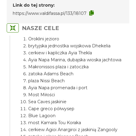
Link do tej strony:
https://www.valdifassa.pl/133/18107
NASZE CELE
Oroklini jezioro
brytyjska jednostka wojskowa Dhekelia
cerkiew i kapliczka Ayia Thekla
Ayia Napa Marina, dubajska wioska jachtowa
Makronissos plaża i zatoczka
zatoka Adams Beach
plaża Nissi Beach
Ayia Napa promenada i port
Most Miłości
Sea Caves jaskinie
Cape greco półwysep
Blue Lagoon
most Kamara Tou Koraka
cerkiew Agioi Anargiroi z jaskinią Zangooly