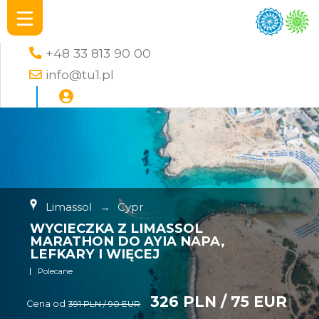
+48 33 813 90 00
info@tu1.pl
Limassol
→
Cypr
WYCIECZKA Z LIMASSOL
MARATHON DO AYIA NAPA,
LEFKARY I WIĘCEJ
Polecane
326 PLN / 75 EUR
Cena od
391 PLN / 90 EUR