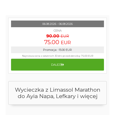
06.08.2026 - 06.08.2026
CENA
90.00
EUR
75.00
EUR
Promocja
:
-15.00
EUR
Najniższa cena z ostatnich 30 dni przed obniżką:
75.00 EUR
DALEJ
Wycieczka z Limassol Marathon
do Ayia Napa, Lefkary i więcej